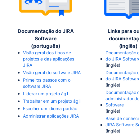
Documentação do JIRA
Links para o
Software
documentaç
(português)
(inglês)
Visão geral dos tipos de
Documentação d
projetos e das aplicações
do JIRA Softwar
JIRA
(inglês)
Visão geral do software JIRA
Documentação d
do JIRA Softwar
Primeiros passos com o
(inglês)
software JIRA
Documentação 
Liderar um projeto ágil
administrador d
Trabalhar em um projeto ágil
Software
Escolher um idioma padrão
(inglês)
Administrar aplicações JIRA
Base de conhec
JIRA Software S
(inglês)